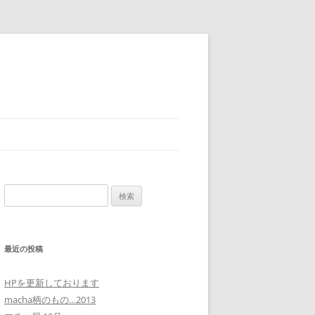
検
索:
最近の投稿
HPを更新しております
macha柄のもの…2013