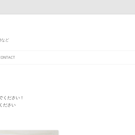
動など
コ
ン
CONTACT
テ
ン
ツ
へ
ス
キ
ッ
プ
でください！
ください