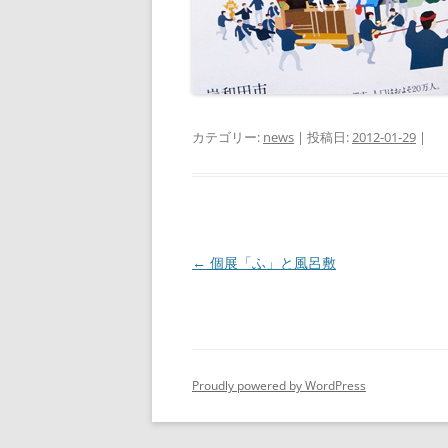
カテゴリー:
news
| 投稿日:
2012-01-29
|
投
←
個展「ふ」と風呂敷
稿
ナ
ビ
ゲ
Proudly powered by WordPress
ー
シ